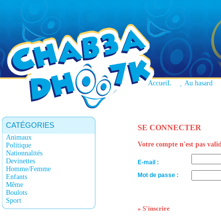
AccueiL
Au hasard
CATÉGORIES
SE CONNECTER
Animaux
Votre compte n'est pas valid
Politique
Nationnalités
Devinettes
E-mail :
Homme/Femme
Mot de passe :
Enfants
Même
Boulots
Sport
»
S'inscrire