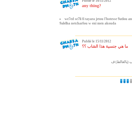
Publié le 16/11/2012
any thing?
we7ed se7li fi tayara jetou l'hotesse 9atlou a
9alelha netcharfou w eni men akouda
Publié le 15/11/2012
ما هي جنسية هذا الشاب ؟؟