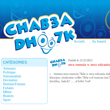
AccueiL
Au hasard
Publié le 21/11/2012
CATÉGORIES
mra tounsia w mra talyani
Animaux
Politique
famma mra tounsia 7ibla w mra talyania dak
Nationnalités
kharjou, ettalyania wellet 7ibla wel tounsia tna
Devinettes
kirchha, 3alech? . . . el bébé 7ra9
Homme/Femme
Enfants
Même
Boulots
Sport